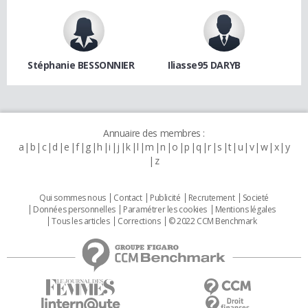
Stéphanie BESSONNIER
Iliasse95 DARYB
Annuaire des membres :
a
b
c
d
e
f
g
h
i
j
k
l
m
n
o
p
q
r
s
t
u
v
w
x
y
z
Qui sommes nous
Contact
Publicité
Recrutement
Societé
Données personnelles
Paramétrer les cookies
Mentions légales
Tous les articles
Corrections
© 2022 CCM Benchmark