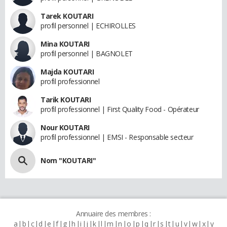
Tarek KOUTARI
profil personnel | ECHIROLLES
Mina KOUTARI
profil personnel | BAGNOLET
Majda KOUTARI
profil professionnel
Tarik KOUTARI
profil professionnel | First Quality Food - Opérateur
Nour KOUTARI
profil professionnel | EMSI - Responsable secteur
Nom "KOUTARI"
Annuaire des membres :
a
b
c
d
e
f
g
h
i
j
k
l
m
n
o
p
q
r
s
t
u
v
w
x
y