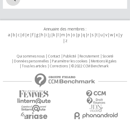
Annuaire des membres :
a
b
c
d
e
f
g
h
i
j
k
l
m
n
o
p
q
r
s
t
u
v
w
x
y
z
Qui sommes nous
Contact
Publicité
Recrutement
Societé
Données personnelles
Paramétrer les cookies
Mentions légales
Tous les articles
Corrections
© 2022 CCM Benchmark