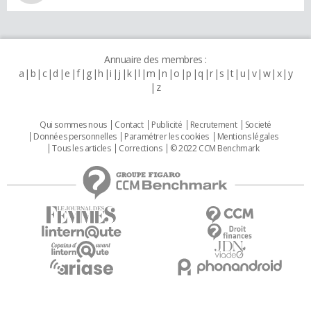
Annuaire des membres :
a
b
c
d
e
f
g
h
i
j
k
l
m
n
o
p
q
r
s
t
u
v
w
x
y
z
Qui sommes nous
Contact
Publicité
Recrutement
Societé
Données personnelles
Paramétrer les cookies
Mentions légales
Tous les articles
Corrections
© 2022 CCM Benchmark