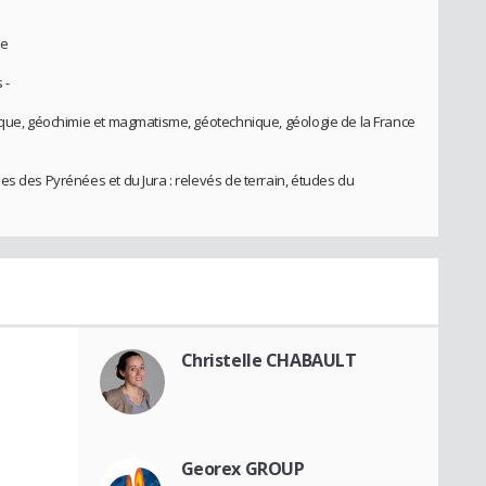
ie
 -
ique, géochimie et magmatisme, géotechnique, géologie de la France
es des Pyrénées et du Jura : relevés de terrain, études du
Christelle CHABAULT
Georex GROUP