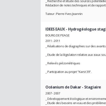
_ Recherche et étude des sources potentielles
Rédaction de notes techniques et de rapport
Tuteur : Pierre-Yves Jeannin
IDEES EAUX
- Hydrogéologue stagi
BOURG DE PEAGE
2011 - 2011
_ Réalisations de diagraphies sur des avants-
_ Etude de la législation relative aux eaux s
_ Relevés piézométriques
_ Participation au projet "Karst 39".
Océanium de Dakar
- Stagiaire
2007 - 2007
_ Développement écologique et environnement
_ Etude des besoins en eau et des problèmes 