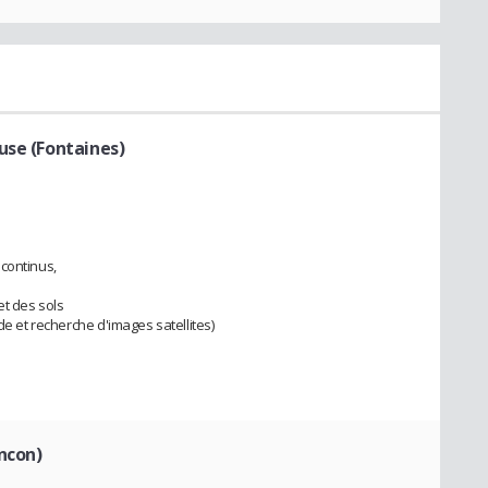
use (Fontaines)
continus,
et des sols
de et recherche d'images satellites)
ncon)