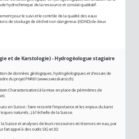
ude hydrochimique de la ressource et constat qualitatif.
ent pour le suivi et le contrôle de la qualité des eaux
llations de stockage de déchet non dangereux (ISDND) de deux
gie et de Karstologie)
- Hydrogéologue stagiaire
gration de données géologiques, hydrogéologiques et d'essais de
 cadre du projet PNR61 (www.swisskarst.ch)
stem Characterisation) à la mise en place de périmètres de
e).
 en Suisse : faire ressortir l'importance et les enjeux du karst
sques naturels...) à l'échelle de la Suisse.
a Suisse et analyses de leurs ressources et réserves en eau, par
fait appel à des outils SIG et 3D.