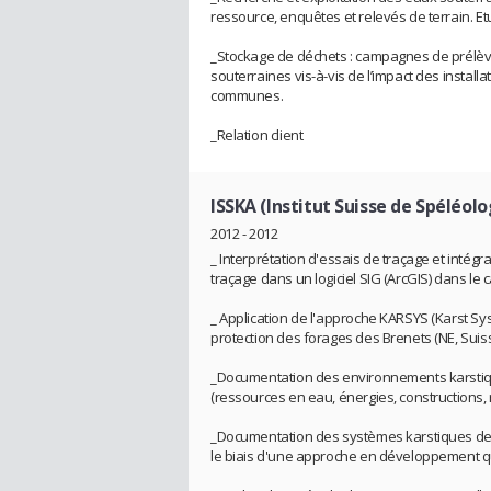
ressource, enquêtes et relevés de terrain. Et
_Stockage de déchets : campagnes de prélèvem
souterraines vis-à-vis de l’impact des insta
communes.
_Relation client
ISSKA (Institut Suisse de Spéléolo
2012 - 2012
_ Interprétation d'essais de traçage et inté
traçage dans un logiciel SIG (ArcGIS) dans le
_ Application de l'approche KARSYS (Karst Sy
protection des forages des Brenets (NE, Suiss
_Documentation des environnements karstiques
(ressources en eau, énergies, constructions, ri
_Documentation des systèmes karstiques de l
le biais d'une approche en développement qui 