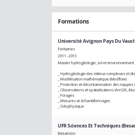
Formations
Université Avignon Pays Du Vaucl
Fontaines
2011 - 2013
Master hydrogéologie, sol et environnement
_ Hydrogéologie des milieux complexes et dis
_ Modélisation mathématique (Modflow)
_ Protection et décontamination des nappes 
_ Observations et spatialisations (ArcGIS, étu
_ Forages
_ Mesures et échantillonnages
_ Géophysique
UFR Sciences Et Techniques (Besa
Besancon