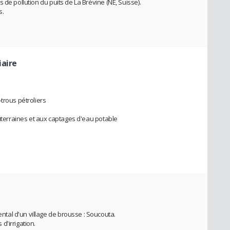
 de pollution du puits de La Brévine (NE, Suisse).
s.
aire
trous pétroliers
outerraines et aux captages d'eau potable
al d'un village de brousse : Soucouta.
d'irrigation.