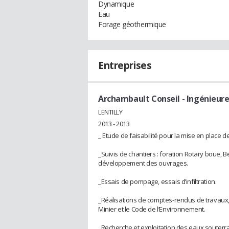
Dynamique
Eau
Forage géothermique
Entreprises
Archambault Conseil
- Ingénieur
LENTILLY
2013 - 2013
_ Etude de faisabilité pour la mise en place 
_Suivis de chantiers : foration Rotary boue,
développement des ouvrages.
_Essais de pompage, essais d’infiltration.
_Réalisations de comptes-rendus de travaux
Minier et le Code de l’Environnement.
_Recherche et exploitation des eaux souterra