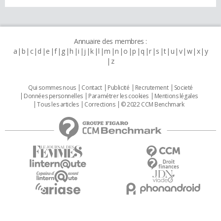
Annuaire des membres :
a
b
c
d
e
f
g
h
i
j
k
l
m
n
o
p
q
r
s
t
u
v
w
x
y
z
Qui sommes nous
Contact
Publicité
Recrutement
Societé
Données personnelles
Paramétrer les cookies
Mentions légales
Tous les articles
Corrections
© 2022 CCM Benchmark