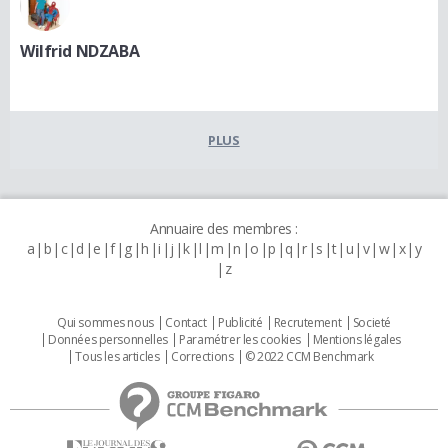
Wilfrid NDZABA
PLUS
Annuaire des membres :
a
b
c
d
e
f
g
h
i
j
k
l
m
n
o
p
q
r
s
t
u
v
w
x
y
z
Qui sommes nous
Contact
Publicité
Recrutement
Societé
Données personnelles
Paramétrer les cookies
Mentions légales
Tous les articles
Corrections
© 2022 CCM Benchmark