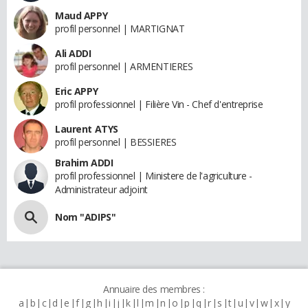
Maud APPY
profil personnel | MARTIGNAT
Ali ADDI
profil personnel | ARMENTIERES
Eric APPY
profil professionnel | Filière Vin - Chef d'entreprise
Laurent ATYS
profil personnel | BESSIERES
Brahim ADDI
profil professionnel | Ministere de l'agriculture -
Administrateur adjoint
Nom "ADIPS"
Annuaire des membres :
a
b
c
d
e
f
g
h
i
j
k
l
m
n
o
p
q
r
s
t
u
v
w
x
y