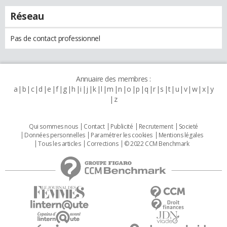
Réseau
Pas de contact professionnel
Annuaire des membres :
a
b
c
d
e
f
g
h
i
j
k
l
m
n
o
p
q
r
s
t
u
v
w
x
y
z
Qui sommes nous
Contact
Publicité
Recrutement
Societé
Données personnelles
Paramétrer les cookies
Mentions légales
Tous les articles
Corrections
© 2022 CCM Benchmark