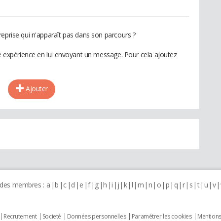
reprise qui n'apparaît pas dans son parcours ?
te expérience en lui envoyant un message. Pour cela ajoutez
Ajouter
 des membres :
a
b
c
d
e
f
g
h
i
j
k
l
m
n
o
p
q
r
s
t
u
v
Recrutement
Societé
Données personnelles
Paramétrer les cookies
Mentions