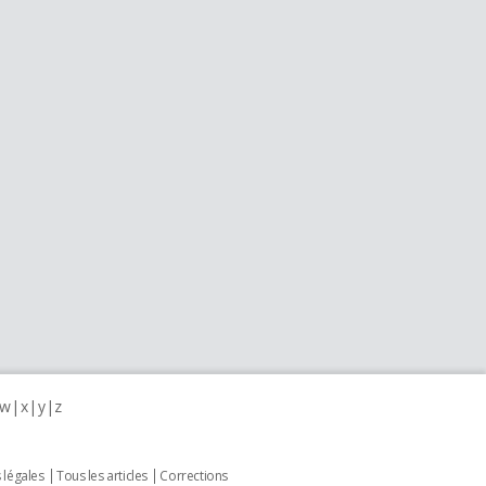
w
x
y
z
 légales
Tous les articles
Corrections