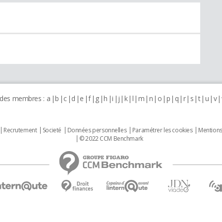
 des membres :
a
b
c
d
e
f
g
h
i
j
k
l
m
n
o
p
q
r
s
t
u
v
Recrutement
Societé
Données personnelles
Paramétrer les cookies
Mentions
© 2022 CCM Benchmark