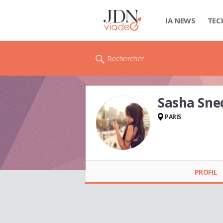
IA NEWS
TEC
Rechercher
Sasha Sn
PARIS
Sasha Sneck
TSHIMANGA
PROFIL