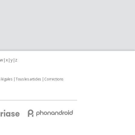
w
x
y
z
 légales
Tous les articles
Corrections