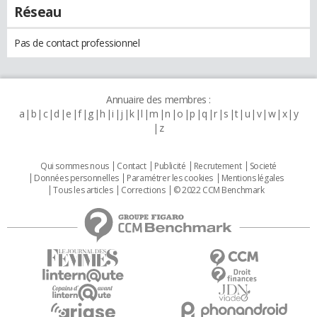
Réseau
Pas de contact professionnel
Annuaire des membres :
a
b
c
d
e
f
g
h
i
j
k
l
m
n
o
p
q
r
s
t
u
v
w
x
y
z
Qui sommes nous
Contact
Publicité
Recrutement
Societé
Données personnelles
Paramétrer les cookies
Mentions légales
Tous les articles
Corrections
© 2022 CCM Benchmark