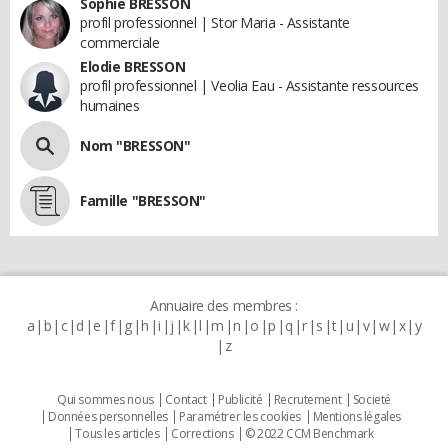
Sophie BRESSON
profil professionnel | Stor Maria - Assistante
commerciale
Elodie BRESSON
profil professionnel | Veolia Eau - Assistante ressources
humaines
Nom "BRESSON"
Famille "BRESSON"
Annuaire des membres :
a
b
c
d
e
f
g
h
i
j
k
l
m
n
o
p
q
r
s
t
u
v
w
x
y
z
Qui sommes nous
Contact
Publicité
Recrutement
Societé
Données personnelles
Paramétrer les cookies
Mentions légales
Tous les articles
Corrections
© 2022 CCM Benchmark