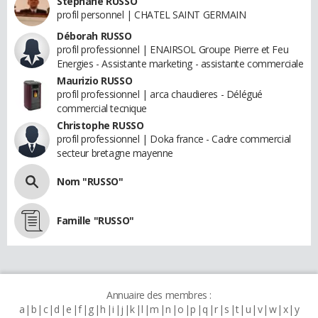
Stéphane RUSSO
profil personnel | CHATEL SAINT GERMAIN
Déborah RUSSO
profil professionnel | ENAIRSOL Groupe Pierre et Feu
Energies - Assistante marketing - assistante commerciale
Maurizio RUSSO
profil professionnel | arca chaudieres - Délégué
commercial tecnique
Christophe RUSSO
profil professionnel | Doka france - Cadre commercial
secteur bretagne mayenne
Nom "RUSSO"
Famille "RUSSO"
Annuaire des membres :
a
b
c
d
e
f
g
h
i
j
k
l
m
n
o
p
q
r
s
t
u
v
w
x
y