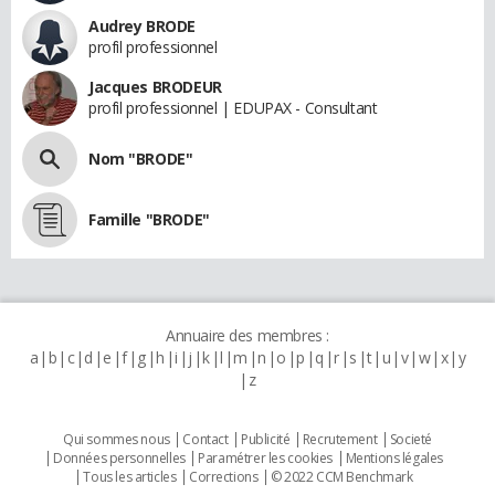
Audrey BRODE
profil professionnel
Jacques BRODEUR
profil professionnel | EDUPAX - Consultant
Nom "BRODE"
Famille "BRODE"
Annuaire des membres :
a
b
c
d
e
f
g
h
i
j
k
l
m
n
o
p
q
r
s
t
u
v
w
x
y
z
Qui sommes nous
Contact
Publicité
Recrutement
Societé
Données personnelles
Paramétrer les cookies
Mentions légales
Tous les articles
Corrections
© 2022 CCM Benchmark