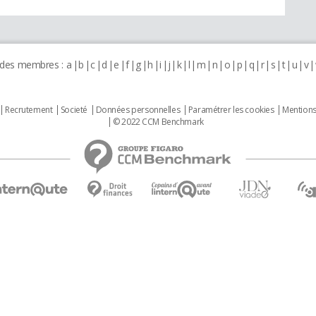
 des membres :
a
b
c
d
e
f
g
h
i
j
k
l
m
n
o
p
q
r
s
t
u
v
Recrutement
Societé
Données personnelles
Paramétrer les cookies
Mentions
© 2022 CCM Benchmark