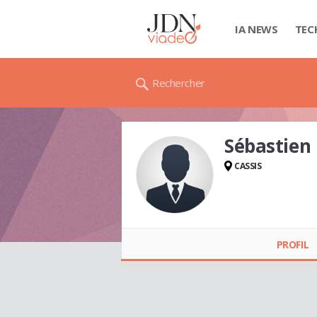
IA NEWS
TEC
Rechercher
Sébastie
CASSIS
Sébastien BRUAUX
PROFIL