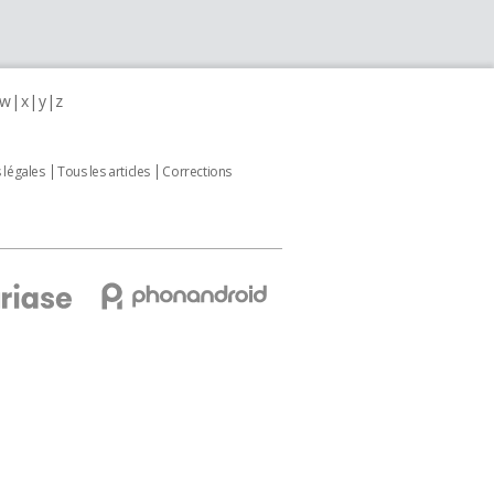
w
x
y
z
 légales
Tous les articles
Corrections