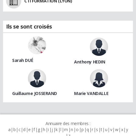
CTI FORMATION (LYON)
Ils se sont croisés
Sarah DUÉ
Anthony HEDIN
Guillaume JOSSERAND
Marie VANDALLE
Annuaire des membres :
a
b
c
d
e
f
g
h
i
j
k
l
m
n
o
p
q
r
s
t
u
v
w
x
y
z