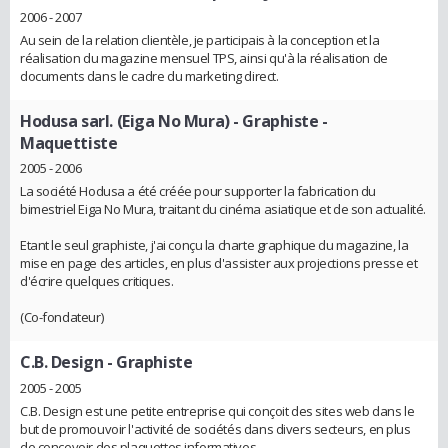
2006 - 2007
Au sein de la relation clientèle, je participais à la conception et la
réalisation du magazine mensuel TPS, ainsi qu'à la réalisation de
documents dans le cadre du marketing direct.
Hodusa sarl. (Eiga No Mura)
- Graphiste -
Maquettiste
2005 - 2006
La société Hodusa a été créée pour supporter la fabrication du
bimestriel Eiga No Mura, traitant du cinéma asiatique et de son actualité.
Etant le seul graphiste, j'ai conçu la charte graphique du magazine, la
mise en page des articles, en plus d'assister aux projections presse et
d'écrire quelques critiques.
(Co-fondateur)
C.B. Design
- Graphiste
2005 - 2005
C.B. Design est une petite entreprise qui conçoit des sites web dans le
but de promouvoir l'activité de sociétés dans divers secteurs, en plus
de concevoir des plaquettes informatives.