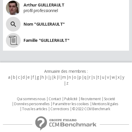
Arthur GUILLERAULT
profil professionnel
Nom "GUILLERAULT"
Famille "GUILLERAULT"
Annuaire des membres :
a
b
c
d
e
f
g
h
i
j
k
l
m
n
o
p
q
r
s
t
u
v
w
x
y
z
Qui sommes nous
Contact
Publicité
Recrutement
Societé
Données personnelles
Paramétrer les cookies
Mentions légales
Tous les articles
Corrections
© 2022 CCM Benchmark