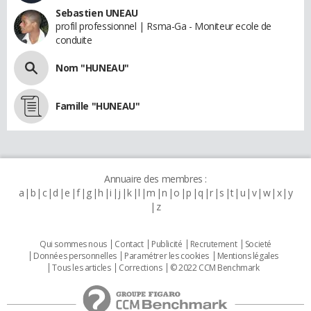
Sebastien UNEAU
profil professionnel | Rsma-Ga - Moniteur ecole de
conduite
Nom "HUNEAU"
Famille "HUNEAU"
Annuaire des membres :
a
b
c
d
e
f
g
h
i
j
k
l
m
n
o
p
q
r
s
t
u
v
w
x
y
z
Qui sommes nous
Contact
Publicité
Recrutement
Societé
Données personnelles
Paramétrer les cookies
Mentions légales
Tous les articles
Corrections
© 2022 CCM Benchmark