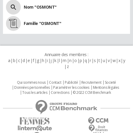
Nom "OSMONT"
Famille "OSMONT"
Annuaire des membres :
a
b
c
d
e
f
g
h
i
j
k
l
m
n
o
p
q
r
s
t
u
v
w
x
y
z
Qui sommes nous
Contact
Publicité
Recrutement
Societé
Données personnelles
Paramétrer les cookies
Mentions légales
Tous les articles
Corrections
© 2022 CCM Benchmark