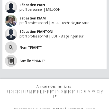
Sébastien PIAN
profil personnel | MEUCON
Sébastien DIAM
profil professionnel | MFA - Technologue carto
Sébastien PIANTONI
profil professionnel | EDF - Stage ingénieur
Nom "PIANT"
Famille "PIANT"
Annuaire des membres :
a
b
c
d
e
f
g
h
i
j
k
l
m
n
o
p
q
r
s
t
u
v
w
x
y
z