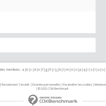
 des membres :
a
b
c
d
e
f
g
h
i
j
k
l
m
n
o
p
q
r
s
t
u
v
Recrutement
Societé
Données personnelles
Paramétrer les cookies
Mentions
© 2022 CCM Benchmark