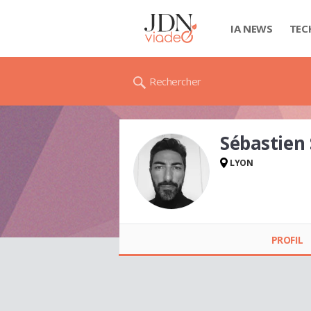
IA NEWS
TEC
Rechercher
Sébastien
LYON
Sébastien SEBAG
PROFIL