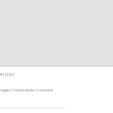
w
x
y
z
 légales
Tous les articles
Corrections