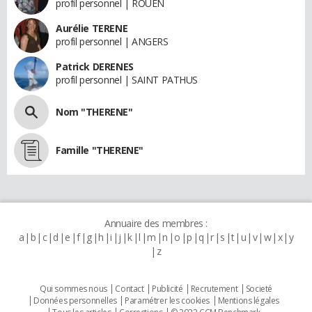
profil personnel | ROUEN
Aurélie TERENE
profil personnel | ANGERS
Patrick DERENES
profil personnel | SAINT PATHUS
Nom "THERENE"
Famille "THERENE"
Annuaire des membres :
a
b
c
d
e
f
g
h
i
j
k
l
m
n
o
p
q
r
s
t
u
v
w
x
y
z
Qui sommes nous
Contact
Publicité
Recrutement
Societé
Données personnelles
Paramétrer les cookies
Mentions légales