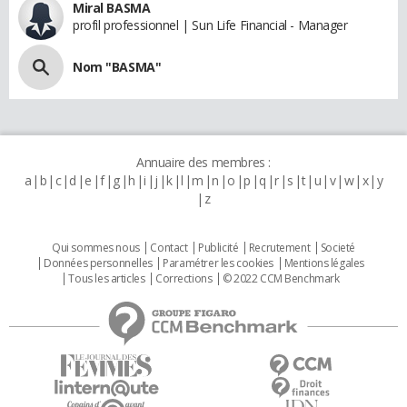
Miral BASMA
profil professionnel | Sun Life Financial - Manager
Nom "BASMA"
Annuaire des membres :
a
b
c
d
e
f
g
h
i
j
k
l
m
n
o
p
q
r
s
t
u
v
w
x
y
z
Qui sommes nous
Contact
Publicité
Recrutement
Societé
Données personnelles
Paramétrer les cookies
Mentions légales
Tous les articles
Corrections
© 2022 CCM Benchmark