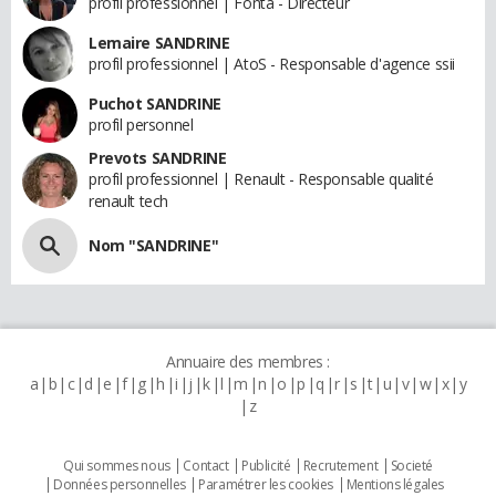
profil professionnel | Fonta - Directeur
Lemaire SANDRINE
profil professionnel | AtoS - Responsable d'agence ssii
Puchot SANDRINE
profil personnel
Prevots SANDRINE
profil professionnel | Renault - Responsable qualité
renault tech
Nom "SANDRINE"
Annuaire des membres :
a
b
c
d
e
f
g
h
i
j
k
l
m
n
o
p
q
r
s
t
u
v
w
x
y
z
Qui sommes nous
Contact
Publicité
Recrutement
Societé
Données personnelles
Paramétrer les cookies
Mentions légales