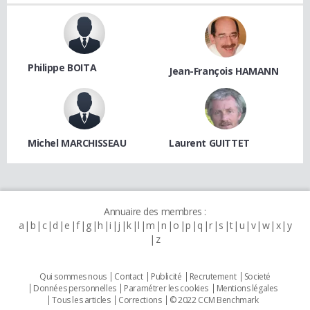
Philippe BOITA
Jean-François HAMANN
Michel MARCHISSEAU
Laurent GUITTET
Annuaire des membres :
a
b
c
d
e
f
g
h
i
j
k
l
m
n
o
p
q
r
s
t
u
v
w
x
y
z
Qui sommes nous
Contact
Publicité
Recrutement
Societé
Données personnelles
Paramétrer les cookies
Mentions légales
Tous les articles
Corrections
© 2022 CCM Benchmark