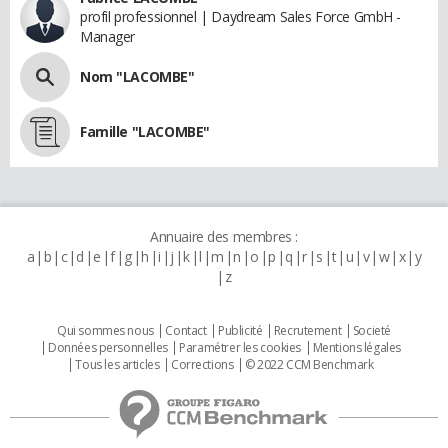
profil professionnel | Daydream Sales Force GmbH -
Manager
Nom "LACOMBE"
Famille "LACOMBE"
Annuaire des membres :
a
b
c
d
e
f
g
h
i
j
k
l
m
n
o
p
q
r
s
t
u
v
w
x
y
z
Qui sommes nous
Contact
Publicité
Recrutement
Societé
Données personnelles
Paramétrer les cookies
Mentions légales
Tous les articles
Corrections
© 2022 CCM Benchmark