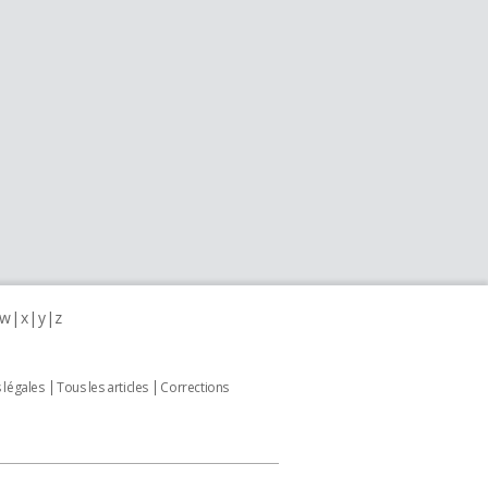
w
x
y
z
 légales
Tous les articles
Corrections