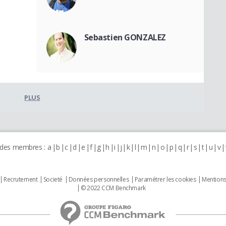
Sebastien GONZALEZ
PLUS
 des membres :
a
b
c
d
e
f
g
h
i
j
k
l
m
n
o
p
q
r
s
t
u
v
Recrutement
Societé
Données personnelles
Paramétrer les cookies
Mentions
© 2022 CCM Benchmark