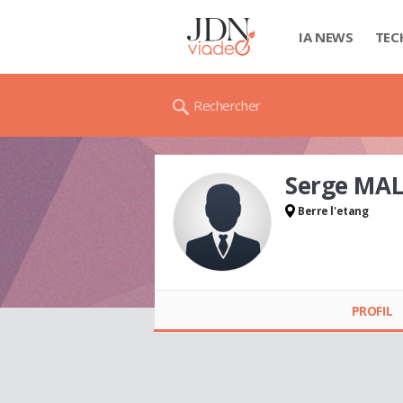
IA NEWS
TEC
Rechercher
Serge MA
Berre l'etang
Serge MALIGUE
PROFIL