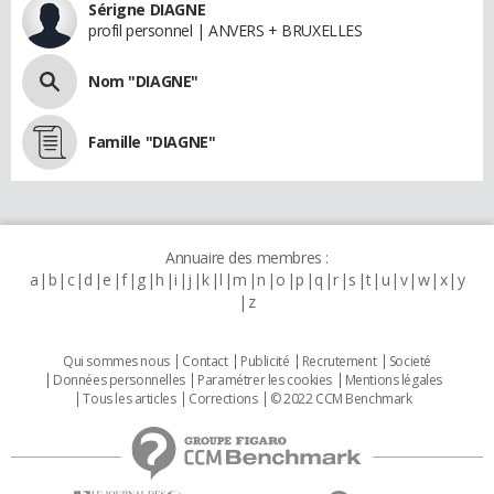
Sérigne DIAGNE
profil personnel | ANVERS + BRUXELLES
Nom "DIAGNE"
Famille "DIAGNE"
Annuaire des membres :
a
b
c
d
e
f
g
h
i
j
k
l
m
n
o
p
q
r
s
t
u
v
w
x
y
z
Qui sommes nous
Contact
Publicité
Recrutement
Societé
Données personnelles
Paramétrer les cookies
Mentions légales
Tous les articles
Corrections
© 2022 CCM Benchmark