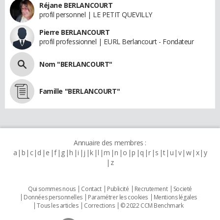
Réjane BERLANCOURT
profil personnel | LE PETIT QUEVILLY
Pierre BERLANCOURT
profil professionnel | EURL Berlancourt - Fondateur
Nom "BERLANCOURT"
Famille "BERLANCOURT"
Annuaire des membres :
a
b
c
d
e
f
g
h
i
j
k
l
m
n
o
p
q
r
s
t
u
v
w
x
y
z
Qui sommes nous
Contact
Publicité
Recrutement
Societé
Données personnelles
Paramétrer les cookies
Mentions légales
Tous les articles
Corrections
© 2022 CCM Benchmark