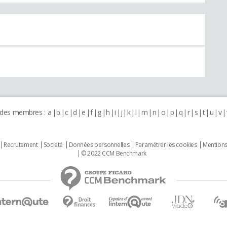
 des membres :
a
b
c
d
e
f
g
h
i
j
k
l
m
n
o
p
q
r
s
t
u
v
Recrutement
Societé
Données personnelles
Paramétrer les cookies
Mentions
© 2022 CCM Benchmark