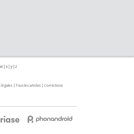
w
x
y
z
 légales
Tous les articles
Corrections