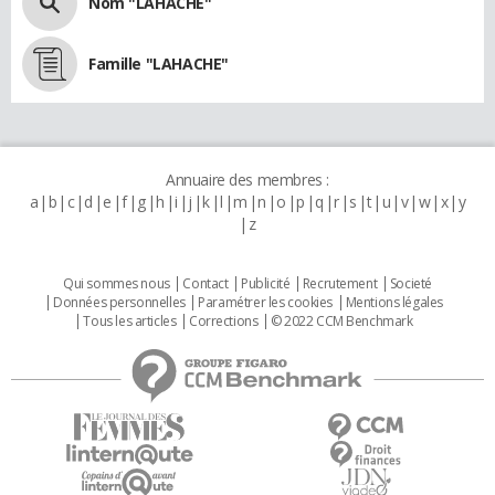
Nom "LAHACHE"
Famille "LAHACHE"
Annuaire des membres :
a
b
c
d
e
f
g
h
i
j
k
l
m
n
o
p
q
r
s
t
u
v
w
x
y
z
Qui sommes nous
Contact
Publicité
Recrutement
Societé
Données personnelles
Paramétrer les cookies
Mentions légales
Tous les articles
Corrections
© 2022 CCM Benchmark