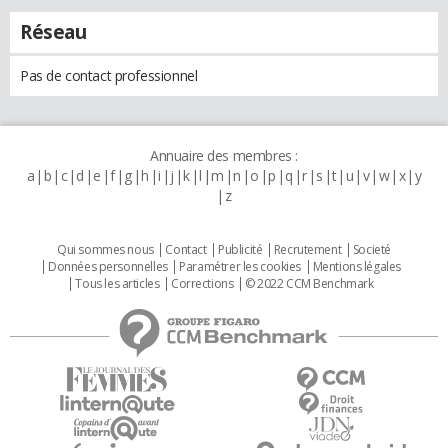
Réseau
Pas de contact professionnel
Annuaire des membres :
a
b
c
d
e
f
g
h
i
j
k
l
m
n
o
p
q
r
s
t
u
v
w
x
y
z
Qui sommes nous
Contact
Publicité
Recrutement
Societé
Données personnelles
Paramétrer les cookies
Mentions légales
Tous les articles
Corrections
© 2022 CCM Benchmark