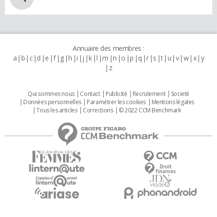
Annuaire des membres :
a
b
c
d
e
f
g
h
i
j
k
l
m
n
o
p
q
r
s
t
u
v
w
x
y
z
Qui sommes nous
Contact
Publicité
Recrutement
Societé
Données personnelles
Paramétrer les cookies
Mentions légales
Tous les articles
Corrections
© 2022 CCM Benchmark