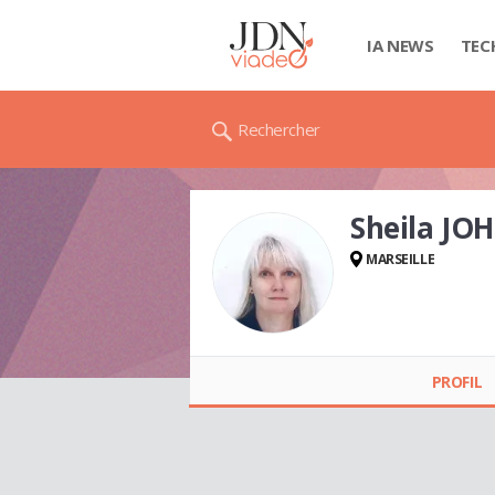
IA NEWS
TEC
Rechercher
Sheila J
MARSEILLE
Sheila JOHNSTON
PROFIL