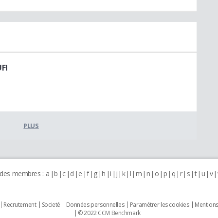
FI
PLUS
 des membres :
a
b
c
d
e
f
g
h
i
j
k
l
m
n
o
p
q
r
s
t
u
v
Recrutement
Societé
Données personnelles
Paramétrer les cookies
Mentions
© 2022 CCM Benchmark