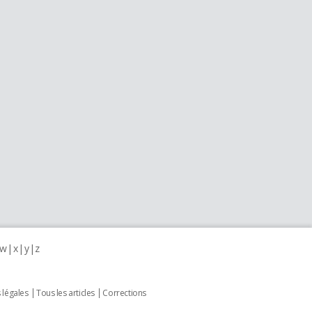
w
x
y
z
 légales
Tous les articles
Corrections