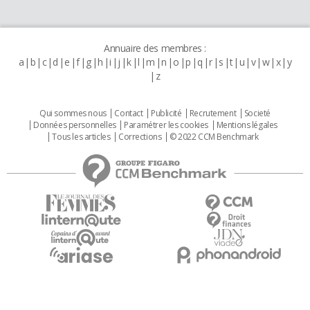
Annuaire des membres :
a
b
c
d
e
f
g
h
i
j
k
l
m
n
o
p
q
r
s
t
u
v
w
x
y
z
Qui sommes nous
Contact
Publicité
Recrutement
Societé
Données personnelles
Paramétrer les cookies
Mentions légales
Tous les articles
Corrections
© 2022 CCM Benchmark