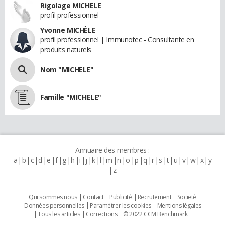
Rigolage MICHELE
profil professionnel
Yvonne MICHÈLE
profil professionnel | Immunotec - Consultante en
produits naturels
Nom "MICHELE"
Famille "MICHELE"
Annuaire des membres :
a
b
c
d
e
f
g
h
i
j
k
l
m
n
o
p
q
r
s
t
u
v
w
x
y
z
Qui sommes nous
Contact
Publicité
Recrutement
Societé
Données personnelles
Paramétrer les cookies
Mentions légales
Tous les articles
Corrections
© 2022 CCM Benchmark