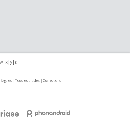
w
x
y
z
 légales
Tous les articles
Corrections