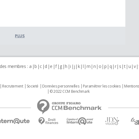
PLUS
 des membres :
a
b
c
d
e
f
g
h
i
j
k
l
m
n
o
p
q
r
s
t
u
v
Recrutement
Societé
Données personnelles
Paramétrer les cookies
Mentions
© 2022 CCM Benchmark