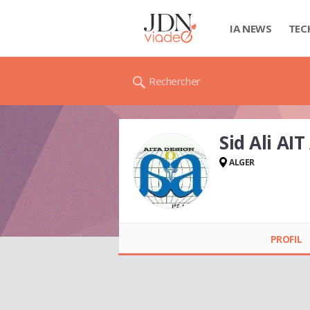
IA NEWS
TEC
Rechercher
Sid Ali AI
ALGER
Sid Ali AIT AHMED
PROFIL