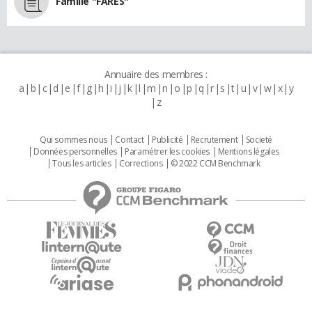
Famille "FARES"
Annuaire des membres :
a
b
c
d
e
f
g
h
i
j
k
l
m
n
o
p
q
r
s
t
u
v
w
x
y
z
Qui sommes nous
Contact
Publicité
Recrutement
Societé
Données personnelles
Paramétrer les cookies
Mentions légales
Tous les articles
Corrections
© 2022 CCM Benchmark