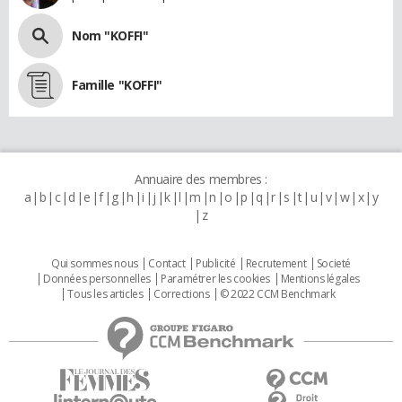
Nom "KOFFI"
Famille "KOFFI"
Annuaire des membres :
a
b
c
d
e
f
g
h
i
j
k
l
m
n
o
p
q
r
s
t
u
v
w
x
y
z
Qui sommes nous
Contact
Publicité
Recrutement
Societé
Données personnelles
Paramétrer les cookies
Mentions légales
Tous les articles
Corrections
© 2022 CCM Benchmark