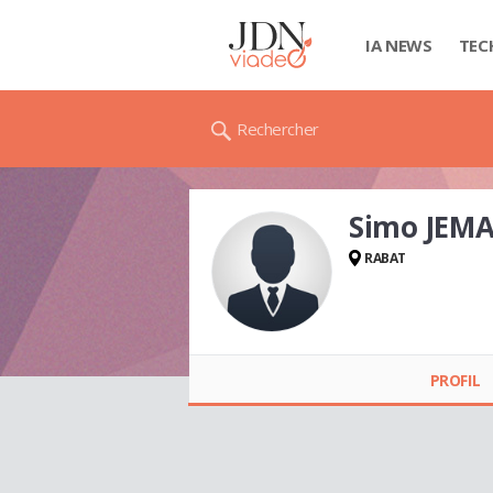
IA NEWS
TEC
Rechercher
Simo JEMA
RABAT
Simo JEMALI
PROFIL