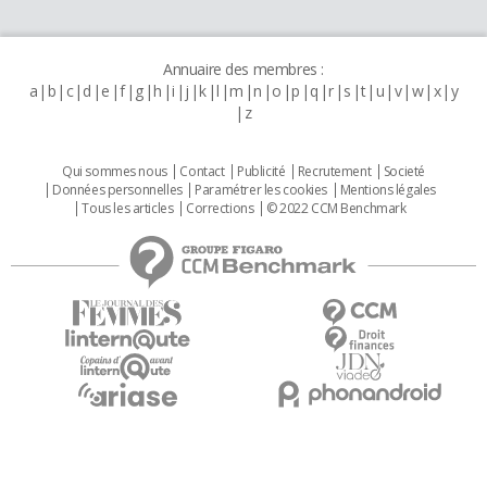
Annuaire des membres :
a
b
c
d
e
f
g
h
i
j
k
l
m
n
o
p
q
r
s
t
u
v
w
x
y
z
Qui sommes nous
Contact
Publicité
Recrutement
Societé
Données personnelles
Paramétrer les cookies
Mentions légales
Tous les articles
Corrections
© 2022 CCM Benchmark