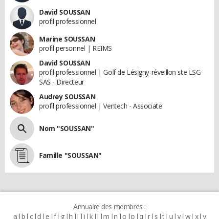
David SOUSSAN
profil professionnel
Marine SOUSSAN
profil personnel | REIMS
David SOUSSAN
profil professionnel | Golf de Lésigny-réveillon ste LSG
SAS - Directeur
Audrey SOUSSAN
profil professionnel | Ventech - Associate
Nom "SOUSSAN"
Famille "SOUSSAN"
Annuaire des membres :
a
b
c
d
e
f
g
h
i
j
k
l
m
n
o
p
q
r
s
t
u
v
w
x
y