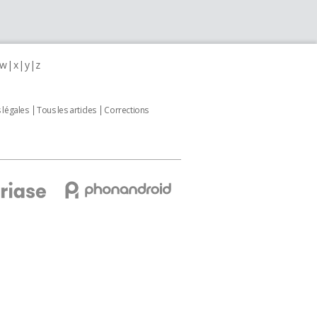
w
x
y
z
 légales
Tous les articles
Corrections