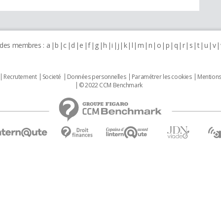
 des membres :
a
b
c
d
e
f
g
h
i
j
k
l
m
n
o
p
q
r
s
t
u
v
Recrutement
Societé
Données personnelles
Paramétrer les cookies
Mentions
© 2022 CCM Benchmark