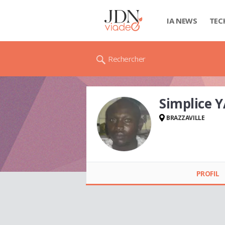
IA NEWS
TEC
Rechercher
Simplice 
BRAZZAVILLE
Simplice YAYILAT
PROFIL