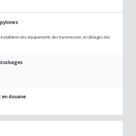
 pylones
et installation des équipements des transmission, et câblages des
stockages
t en douane