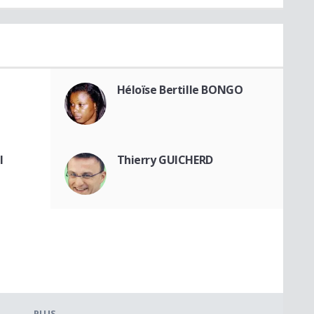
Héloïse Bertille BONGO
I
Thierry GUICHERD
I
PLUS