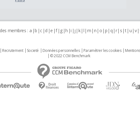
 des membres :
a
b
c
d
e
f
g
h
i
j
k
l
m
n
o
p
q
r
s
t
u
v
Recrutement
Societé
Données personnelles
Paramétrer les cookies
Mentions
© 2022 CCM Benchmark