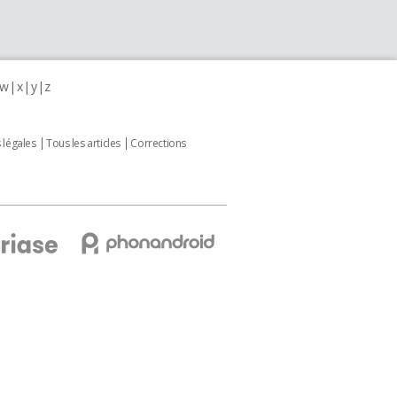
w
x
y
z
 légales
Tous les articles
Corrections