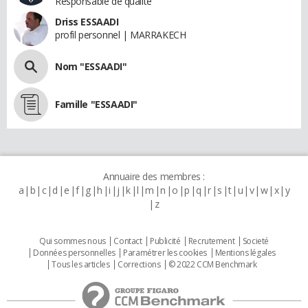
Responsable de qualité
Driss ESSAADI
profil personnel | MARRAKECH
Nom "ESSAADI"
Famille "ESSAADI"
Annuaire des membres :
a
b
c
d
e
f
g
h
i
j
k
l
m
n
o
p
q
r
s
t
u
v
w
x
y
z
Qui sommes nous
Contact
Publicité
Recrutement
Societé
Données personnelles
Paramétrer les cookies
Mentions légales
Tous les articles
Corrections
© 2022 CCM Benchmark