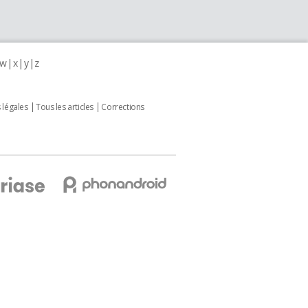
w
x
y
z
 légales
Tous les articles
Corrections