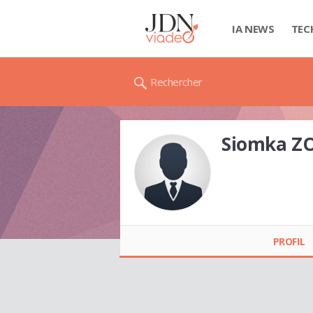
IA NEWS
TEC
Rechercher
Siomka Z
Siomka ZOHAR
PROFIL