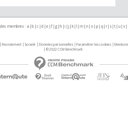
 des membres :
a
b
c
d
e
f
g
h
i
j
k
l
m
n
o
p
q
r
s
t
u
v
Recrutement
Societé
Données personnelles
Paramétrer les cookies
Mentions
© 2022 CCM Benchmark