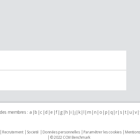
 des membres :
a
b
c
d
e
f
g
h
i
j
k
l
m
n
o
p
q
r
s
t
u
v
Recrutement
Societé
Données personnelles
Paramétrer les cookies
Mentions
© 2022 CCM Benchmark