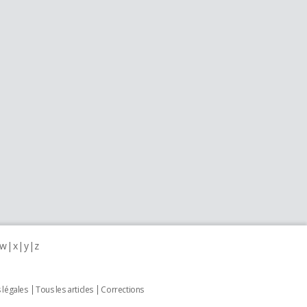
w
x
y
z
 légales
Tous les articles
Corrections