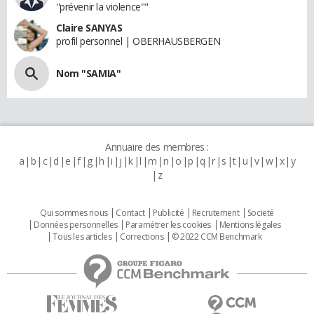
''prévenir la violence""
Claire SANYAS
profil personnel | OBERHAUSBERGEN
Nom "SAMIA"
Annuaire des membres :
a
b
c
d
e
f
g
h
i
j
k
l
m
n
o
p
q
r
s
t
u
v
w
x
y
z
Qui sommes nous
Contact
Publicité
Recrutement
Societé
Données personnelles
Paramétrer les cookies
Mentions légales
Tous les articles
Corrections
© 2022 CCM Benchmark